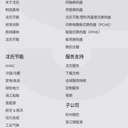
关于沈氏
同轴换热器
制造基地
壳管换热器
沈氏节能
沈氏节能:塑料壳盘管式换热器
研发创新
印刷电路板式换热器（PCHE）
新闻媒体
板翅式换热器（PFHE）
沈氏节能
板壳换热器
微反应器
沈氏节能
服务支持
HVAC
沈氏服务
冷链/冷藏
下载文档
家电/食品
全球服务网络
绿色电力
定制服务
海工船舶
视频
氢能源
子公司
航空 & 航天
杭州微控
动力总成
浙江微智源
工业气体