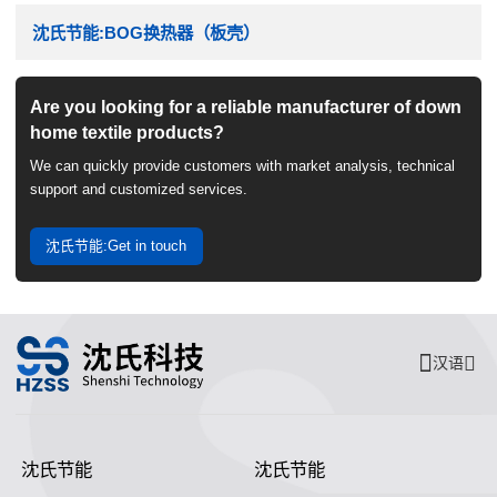
沈氏节能:BOG换热器（板壳）
Are you looking for a reliable manufacturer of down
home textile products?
We can quickly provide customers with market analysis, technical
support and customized services.
沈氏节能:Get in touch
汉语
沈氏节能
沈氏节能