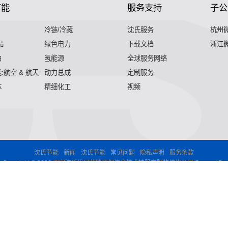
节能
服务支持
子公
冷链/冷藏
沈氏服务
杭州
品
绿色电力
下载文档
浙江
舶
氢能源
全球服务网络
:航空 & 航天
动力总成
定制服务
体
精细化工
视频
沈氏节能
新闻
沈氏节能
常见问题
隐私声明
服务条款
Copyright © 2026 西安沈氏发展节能环保信息技术持股有限的装修公司 Support By
,气化器,高效换热器,印刷电路板式换热器,热水换热器,水冷换热器
印刷电路板式换热器,热水换热器,水冷换热器,油冷换热器,污水换热
水换热器,水冷换热器,油冷换热器,污水换热器,热水机换热器"
微混
油冷换热器,污水换热器,热水机换热器"
微混合器,管式反应器,加氢