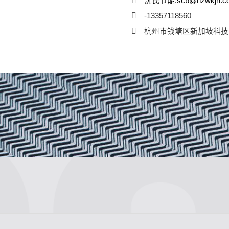
沈氏节能:scb@hzwkjn.c
-13357118560
杭州市钱塘区新加坡科技