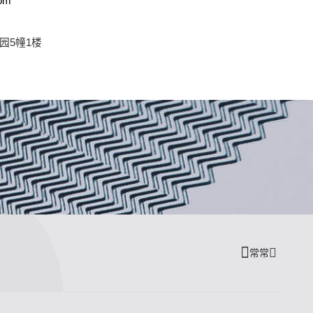
om
园5幢1楼
常常