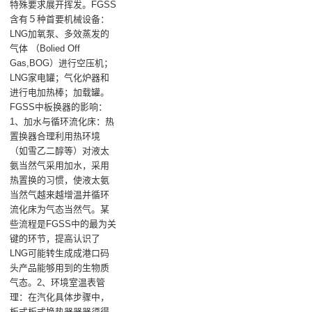
特殊要求展开挥发。FGSS
含有５种首要机械设备：
LNG加氧泵、多效蒸发的
气体 （Bolied Off
Gas,BOG）进行空压机；
LNG家电罐；气化炉器和
进行电加热棒；加载罐。
FGSS中板换器的影响：
1、加水与循环流化床‌：热
置换器合理利用热环境
（如雪乙二醇等）对液太
氨当然气采用加水，采用
热置换的习惯，使液太氨
当然气越来越增温并循环
流化床为气态当然气。某
些流程是FGSS中的最为关
键的环节，提高认识了
LNG可能转生成成港口码
头产品能够用到的生物质
气态‌。‌2、环境室温表管
理‌：在汽化具体步骤中，
板式板式换热器器器须得