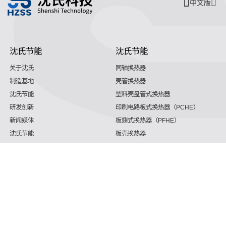
中文版
沈氏节能
沈氏节能
关于沈氏
同轴换热器
制造基地
壳管换热器
沈氏节能
塑料壳盘管式换热器
研发创新
印刷电路板式换热器（PCHE）
新闻媒体
板翅式换热器（PFHE）
沈氏节能
板壳换热器
微反应器
沈氏节能
服务支持
HVAC
沈氏服务
冷链/冷藏
下载文档
家电/食品
全球服务网络
绿色电力
定制服务