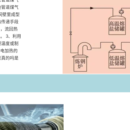
快管道煤气
间壁里成型
热传递手段
器，流回热
。 3、利用
把温度或制
理电加热的
是真的吗是